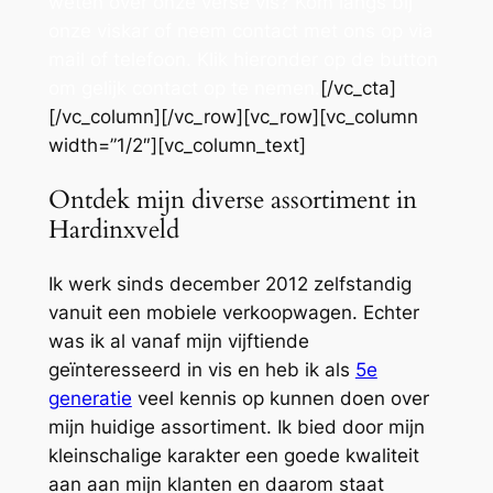
weten over onze verse vis? Kom langs bij
onze viskar of neem contact met ons op via
mail of telefoon. Klik hieronder op de button
om gelijk contact op te nemen.
[/vc_cta]
[/vc_column][/vc_row][vc_row][vc_column
width=”1/2″][vc_column_text]
Ontdek mijn diverse assortiment in
Hardinxveld
Ik werk sinds december 2012 zelfstandig
vanuit een mobiele verkoopwagen. Echter
was ik al vanaf mijn vijftiende
geïnteresseerd in vis en heb ik als
5e
generatie
veel kennis op kunnen doen over
mijn huidige assortiment. Ik bied door mijn
kleinschalige karakter een goede kwaliteit
aan aan mijn klanten en daarom staat