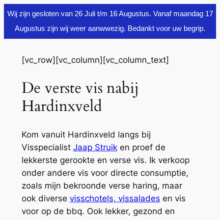
Wij zijn gesloten van 26 Juli t/m 16 Augustus. Vanaf maandag 17
Augustus zijn wij weer aanwwezig. Bedankt voor uw begrip.
Ga
naar
[vc_row][vc_column][vc_column_text]
de
De verste vis nabij
inhoud
Hardinxveld
Kom vanuit Hardinxveld langs bij
Visspecialist
Jaap Struik
en proef de
lekkerste gerookte en verse vis. Ik verkoop
onder andere vis voor directe consumptie,
zoals mijn bekroonde verse haring, maar
ook diverse
visschotels, vissalades
en vis
voor op de bbq. Ook lekker, gezond en