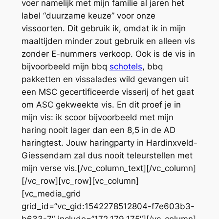
voer namelijk met mijn familie al jaren het
label “duurzame keuze” voor onze
vissoorten. Dit gebruik ik, omdat ik in mijn
maaltijden minder zout gebruik en alleen vis
zonder E-nummers verkoop. Ook is de vis in
bijvoorbeeld mijn bbq
schotels
, bbq
pakketten en vissalades wild gevangen uit
een MSC gecertificeerde visserij of het gaat
om ASC gekweekte vis. En dit proef je in
mijn vis: ik scoor bijvoorbeeld met mijn
haring nooit lager dan een 8,5 in de AD
haringtest. Jouw haringparty in Hardinxveld-
Giessendam zal dus nooit teleurstellen met
mijn verse vis.[/vc_column_text][/vc_column]
[/vc_row][vc_row][vc_column]
[vc_media_grid
grid_id=”vc_gid:1542278512804-f7e603b3-
b633-7″ include=”172,179,175″][/vc_column]