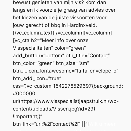
bewust genieten van mijn vis? Kom dan
langs en ik voorzie je graag van advies over
het kiezen van de juiste vissoorten voor
jouw gerecht of bbq in Hardinxveld.
[/vc_column_text][/vc_column][vc_column]
[vc_cta h2=”Meer info over onze
Visspecialiteiten” color=”green”
add_button=”bottom” btn_title=”Contact”
btn_color=”green” btn_size=”sm”
btn_i_icon_fontawesome=”fa fa-envelope-o”
btn_add_icon=”true”
css=”.vc_custom_1542278529697{background:
#000000
url(https://www.visspecialistjaapstruik.nl/wp-
content/uploads/Vissen.jpg?id=29)
!important;}”
btn_link=”url:%2Fcontact%2F|||”]
Wilt u meer